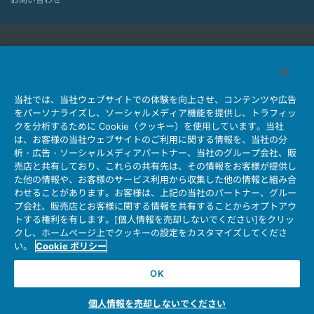
日本航空電子工業HOME
コネクタ
ユーザー・インターフェース・ソリューション
当社では、当社ウェブサイトでの体験を向上させ、コンテンツや広告
モーションセンス＆コントロール
アンテナ
をパーソナライズし、ソーシャルメディア機能を提供し、トラフィッ
クを分析するために Cookie（クッキー）を使用しています。当社
コネクタとは
は、お客様の当社ウェブサイトのご利用に関する情報を、当社の分
析・広告・ソーシャルメディアパートナー、当社のグループ会社、販
会社情報
サステナビリティ
IR情報
採用情報
会社情報新着一覧
売店と共有しており、これらの共有先は、その情報をお客様が提供し
製品情報新着一覧
サイトマップ
お問い合わせ
た他の情報や、お客様のサービス利用から収集した他の情報と組み合
わせることがあります。お客様は、上記の当社のパートナー、グルー
プ会社、販売店とお客様に関する情報を共有することからオプトアウ
トする権利を有します。[個人情報を売却しないでください]をクリッ
個人情報保護ポリシー
マイナンバー情報保護ポリシー
クし、ホームページ上でクッキーの設定をカスタマイズしてくださ
当社ウェブサイトのご利用について
い。
Cookie ポリシー
信州航空電子株式会社
OK
Copyright © Japan Aviation Electronics Industry, Ltd. All rights reserved.
個人情報を売却しないでください