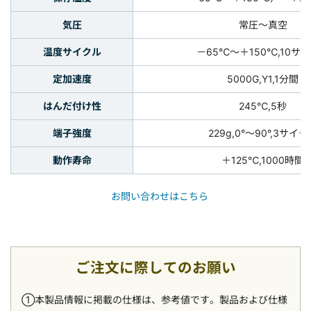
気圧
常圧～真空
温度サイクル
－65℃～＋150℃,10サ
定加速度
5000G,Y1,1分間
はんだ付け性
245℃,5秒
端子強度
229g,0°～90°,3サイ
動作寿命
＋125℃,1000時間
お問い合わせはこちら
ご注文に際してのお願い
①本製品情報に掲載の仕様は、参考値です。製品および仕様