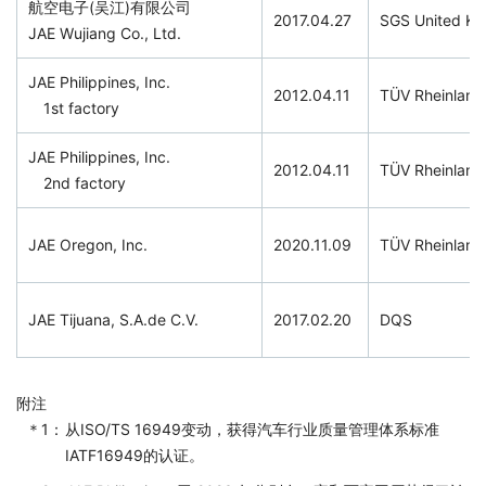
航空电子(吴江)有限公司
2017.04.27
SGS United Ki
JAE Wujiang Co., Ltd.
JAE Philippines, Inc.
2012.04.11
TÜV Rheinland
1st factory
JAE Philippines, Inc.
2012.04.11
TÜV Rheinland
2nd factory
JAE Oregon, Inc.
2020.11.09
TÜV Rheinland
JAE Tijuana, S.A.de C.V.
2017.02.20
DQS
附注
从ISO/TS 16949变动，获得汽车行业质量管理体系标准
IATF16949的认证。