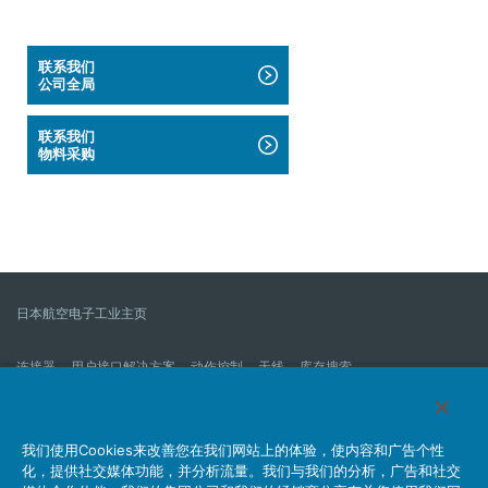
联系我们
公司全局
联系我们
物料采购
日本航空电子工业主页
连接器
用户接口解决方案
动作控制
天线
库存搜索
什么是连接器？
我们的公司
企业社会责任
IR消息
公司新到信息列表
产品信息新的列表
我们使用Cookies来改善您在我们网站上的体验，使内容和广告个性
化，提供社交媒体功能，并分析流量。我们与我们的分析，广告和社交
网站地图
联系我们