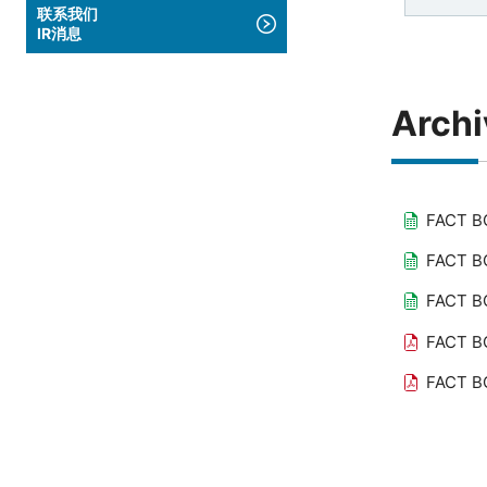
联系我们
IR消息
Archi
FACT B
FACT B
FACT B
FACT B
FACT B