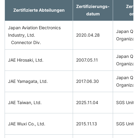
Zertifizierungs-
Zerti
Zertifizierte Abteilungen
datum
org
Japan Aviation Electronics
Japan Qual
Industry, Ltd.
2020.04.28
Organizati
Connector Div.
Japan Qual
JAE Hirosaki, Ltd.
2007.05.11
Organizati
Japan Qual
JAE Yamagata, Ltd.
2017.06.30
Organizati
JAE Taiwan, Ltd.
2025.11.04
SGS Unite
JAE Wuxi Co., Ltd.
2015.11.13
SGS Unite