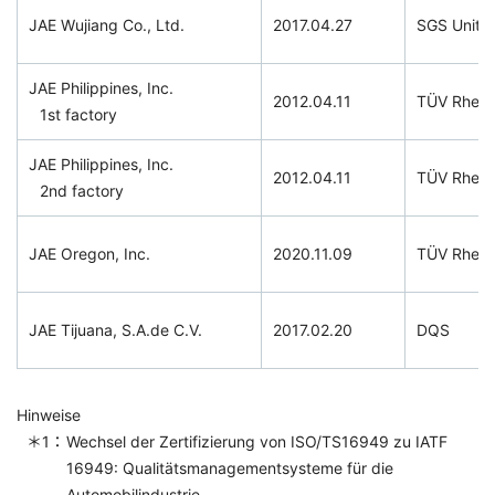
JAE Wujiang Co., Ltd.
2017.04.27
SGS Unite
JAE Philippines, Inc.
2012.04.11
TÜV Rhein
1st factory
JAE Philippines, Inc.
2012.04.11
TÜV Rhein
2nd factory
JAE Oregon, Inc.
2020.11.09
TÜV Rhein
JAE Tijuana, S.A.de C.V.
2017.02.20
DQS
Hinweise
Wechsel der Zertifizierung von ISO/TS16949 zu IATF
16949: Qualitätsmanagementsysteme für die
Automobilindustrie