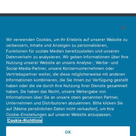
Japan Aviation Electronics Industry, Limited
Wir verwenden Cookies, um Ihr Erlebnis auf unserer Website zu
Steckverbinder
Schnittstellenlösungen
Bewegungssensoren
verbessern, Inhalte und Anzeigen zu personalisieren,
Antenne
Bestandsabfrage
Funktionen für soziale Medien bereitzustellen und unseren
Datenverkehr zu analysieren. Wir geben Informationen über Ihre
Unser Unternehmen
Nachhaltigkeit
Anlegerbeziehungen
Nutzung unserer Website an unsere Analyse-, Werbe- und
Unternehmen Informationen Neue Liste Neuigkeiten
Social-Media-Partner, unsere Konzernunternehmen oder
Produktinformation Neue Liste
Sitemap
Kontaktieren Sie Uns
Vertriebspartner weiter, die diese möglicherweise mit anderen
Informationen kombinieren, die Sie ihnen zur Verfügung gestellt
haben oder die sie durch Ihre Nutzung ihrer Dienste gesammelt
haben. Sie haben das Recht, unsere Weitergabe von
Datenschutz
JAE-Cookie-Richtlinie
Informationen über Sie an unsere oben genannten Partner,
Unternehmen und Distributoren abzulehnen. Bitte klicken Sie
Über die Nutzung unserer Website Nutzungsbedingungen
auf [Meine persönlichen Daten nicht verkaufen], um Ihre
Policy for Official Social Media Accounts Utilization
Cookie-Einstellungen auf unserer Website anzupassen.
Cookie-Richtlinie
OK