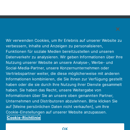
Japan Aviation Electronics Industry, Limited
Wir verwenden Cookies, um Ihr Erlebnis auf unserer Website zu
Steckverbinder
Schnittstellenlösungen
Bewegungssensoren
verbessern, Inhalte und Anzeigen zu personalisieren,
Antenne
Bestandsabfrage
Funktionen für soziale Medien bereitzustellen und unseren
Datenverkehr zu analysieren. Wir geben Informationen über Ihre
Unser Unternehmen
Nachhaltigkeit
Anlegerbeziehungen
Nutzung unserer Website an unsere Analyse-, Werbe- und
Unternehmen Informationen Neue Liste Neuigkeiten
Social-Media-Partner, unsere Konzernunternehmen oder
Produktinformation Neue Liste
Sitemap
Kontaktieren Sie Uns
Vertriebspartner weiter, die diese möglicherweise mit anderen
Informationen kombinieren, die Sie ihnen zur Verfügung gestellt
haben oder die sie durch Ihre Nutzung ihrer Dienste gesammelt
haben. Sie haben das Recht, unsere Weitergabe von
Datenschutz
JAE-Cookie-Richtlinie
Informationen über Sie an unsere oben genannten Partner,
Unternehmen und Distributoren abzulehnen. Bitte klicken Sie
Über die Nutzung unserer Website Nutzungsbedingungen
auf [Meine persönlichen Daten nicht verkaufen], um Ihre
Policy for Official Social Media Accounts Utilization
Cookie-Einstellungen auf unserer Website anzupassen.
Cookie-Richtlinie
OK