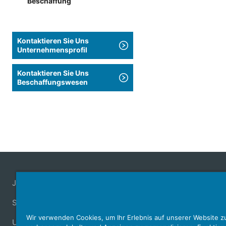
Beschaffung
Kontaktieren Sie Uns
Unternehmensprofil
Kontaktieren Sie Uns
Beschaffungswesen
Japan Aviation Electronics Industry, Limited
Steckverbinder
Schnittstellenlösungen
Bewegungssen
Wir verwenden Cookies, um Ihr Erlebnis auf unserer Website z
Unser Unternehmen
Nachhaltigkeit
Anlegerbeziehunge