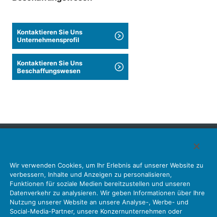
Kontaktieren Sie Uns
Unternehmensprofil
Kontaktieren Sie Uns
Beschaffungswesen
Japan Aviation Electronics Industry, Limited
Wir verwenden Cookies, um Ihr Erlebnis auf unserer Website zu
Steckverbinder
Schnittstellenlösungen
Bewegungssensoren
verbessern, Inhalte und Anzeigen zu personalisieren,
Antenne
Bestandsabfrage
Funktionen für soziale Medien bereitzustellen und unseren
Datenverkehr zu analysieren. Wir geben Informationen über Ihre
Unser Unternehmen
Nachhaltigkeit
Anlegerbeziehungen
Nutzung unserer Website an unsere Analyse-, Werbe- und
Unternehmen Informationen Neue Liste Neuigkeiten
Social-Media-Partner, unsere Konzernunternehmen oder