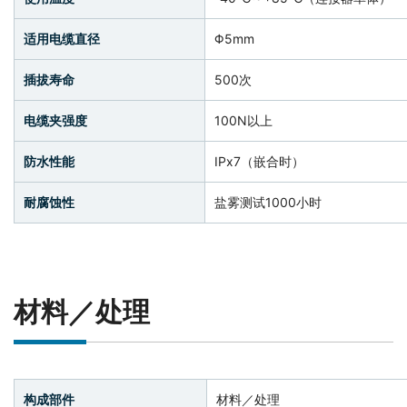
适用电缆直径
Φ5mm
插拔寿命
500次
电缆夹强度
100N以上
防水性能
IPx7（嵌合时）
耐腐蚀性
盐雾测试1000小时
材料／处理
构成部件
材料／处理