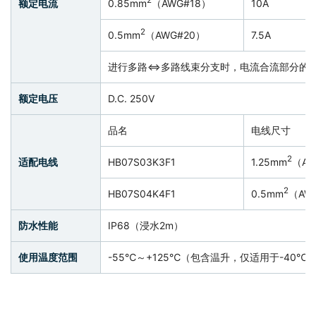
额定电流
0.85mm
（AWG#18）
10A
2
0.5mm
（AWG#20）
7.5A
进行多路⇔多路线束分支时，电流合流部分的总
额定电压
D.C. 250V
品名
电线尺寸
2
适配电线
HB07S03K3F1
1.25mm
（AW
2
HB07S04K4F1
0.5mm
（AW
防水性能
IP68（浸水2m）
使用温度范围
-55℃～+125℃（包含温升，仅适用于-40