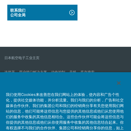
联系我们
公司全局
日本航空电子工业主页
连接器
用户接口解决方案
动作控制
天线
库存搜索
什么是连接器？
我们的公司
企业社会责任
IR消息
公司新到信息列表
产品信息新的列表
我们使用Cookies来改善您在我们网站上的体验，使内容和广告个性
化，提供社交媒体功能，并分析流量。我们与我们的分析，广告和社交
网站地图
联系我们
媒体合作伙伴。我们的集团公司和我们的经销商分享有关您使用我们网
站的信息，他们可能将这些信息与您提供的其他信息或他们从您使用他
们的服务中收集的其他信息相结合。这些合作伙伴可能会将这些信息与
你提供的其他信息或他们从你使用服务中收集的其他信息结合起来。你
个人信息保护方针
JAE Cookie政策
关于利用本网站
有权选择不与我们的合作伙伴、集团公司和经销商分享你的信息，如上
社交媒体官方账号运营方针