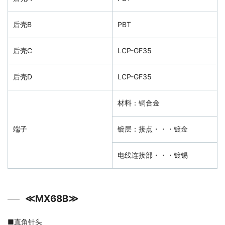
后壳B
PBT
后壳C
LCP-GF35
后壳D
LCP-GF35
材料：铜合金
端子
镀层：接点・・・镀金
电线连接部・・・镀锡
≪MX68B≫
■
直角针头