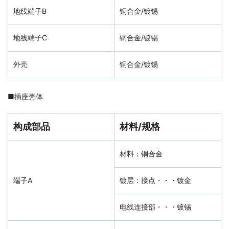
地线端子B
铜合金/镀锡
地线端子C
铜合金/镀锡
外壳
铜合金/镀锡
■
插座壳体
构成部品
材料/规格
材料：铜合金
端子A
镀层：接点・・・镀金
电线连接部・・・镀锡