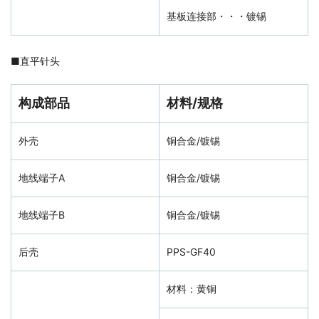
基板连接部・・・镀锡
■
直平针头
构成部品
材料/规格
外壳
铜合金/镀锡
地线端子A
铜合金/镀锡
地线端子B
铜合金/镀锡
后壳
PPS-GF40
材料：黄铜