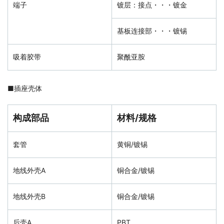
端子
镀层：接点・・・镀金
基板连接部・・・镀锡
吸着胶带
聚酰亚胺
■
插座壳体
构成部品
材料/规格
套管
黄铜/镀锡
地线外壳A
铜合金/镀锡
地线外壳B
铜合金/镀锡
后壳A
PBT