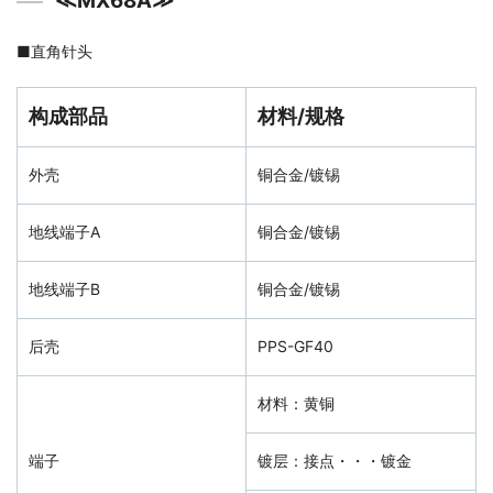
≪MX68A≫
■
直角针头
构成部品
材料/规格
外壳
铜合金/镀锡
地线端子A
铜合金/镀锡
地线端子B
铜合金/镀锡
后壳
PPS-GF40
材料：黄铜
端子
镀层：接点・・・镀金