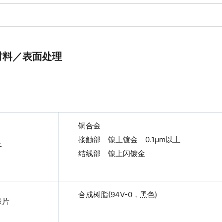
 材料／表面处理
铜合金
接触部 镍上镀金 0.1μ
子
结线部 镍上闪镀金
合成树脂(94V-0，黑色)
缘片