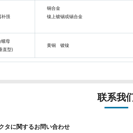
铜合金
属补强
镍上镀锡或锡合金
角螺母
黄铜 镀镍
垂直型)
联系我
クタに関するお問い合わせ