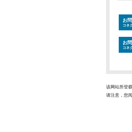
お問
コネ
お問
コネ
该网站所登
请注意，您