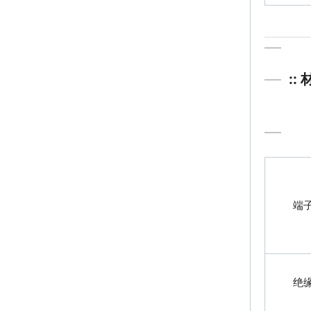
::
端
绝