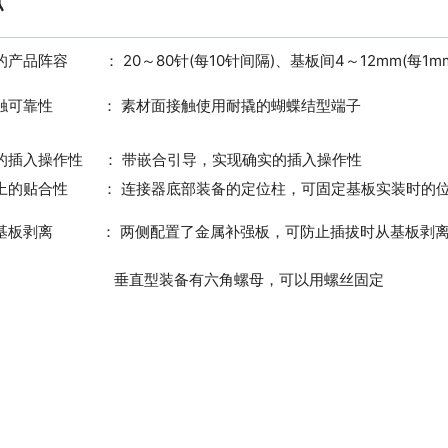
点
的产品阵容
： 20～80针(每10针间隔)、基板间4～12mm(每
触可靠性
： 素材面接触使用耐撬的蝴蝶结型端子
的插入操作性
： 带嵌合引导，实现确实的插入操作性
上的贴合性
： 连接器底部装备的定位柱，可固定基板实装时的
基板剥离
： 两侧配置了金属补强板，可防止插拔时从基板剥
垂直型装备有六角螺母，可以用螺丝固定