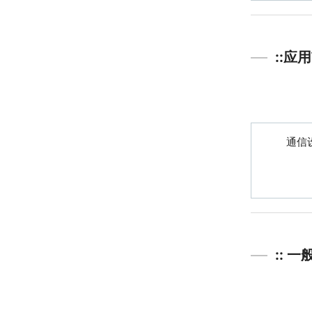
::应
通信设备
:: 