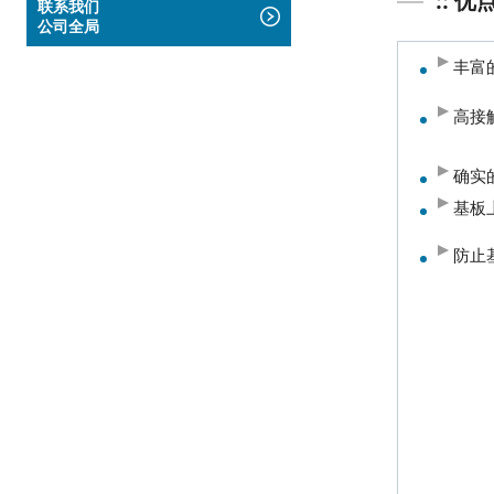
:: 优
联系我们
公司全局
丰富
高接
确实
基板
防止