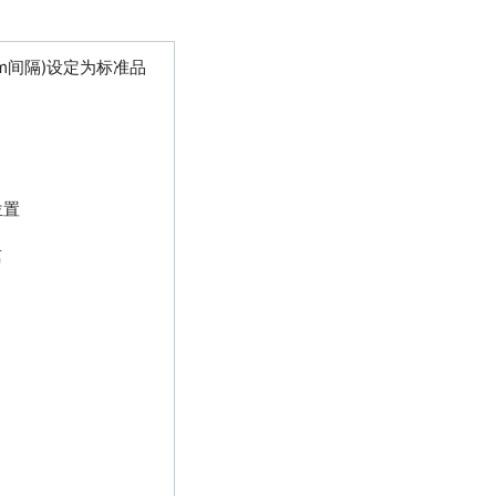
1mm间隔)设定为标准品
位置
离