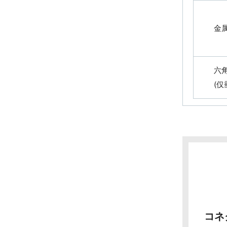
金
六
(仅
コネ