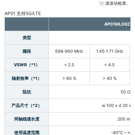
请滚动检查。
AP01 支持5G/LTE
AP01ML0627
类型
频段
698‐960 MHz
1.45‐1.71 GHz
VSWR（*1）
< 2.5
< 4.5
辐射效率（*1）
> 60 %
> 40 %
阻抗
50 Ω
产品尺寸（*2）
w 100 x d 20 x h
同轴线缆长度
200 mm
使用温度范围
-40℃～+8