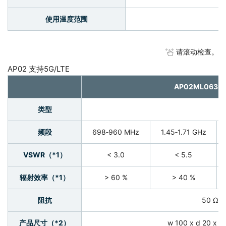
使用温度范围
请滚动检查。
AP02 支持5G/LTE
AP02ML0630
类型
频段
698‐960 MHz
1.45‐1.71 GHz
VSWR（*1）
< 3.0
< 5.5
辐射效率（*1）
> 60 %
> 40 %
阻抗
50 Ω
产品尺寸（*2）
w 100 x d 20 x h