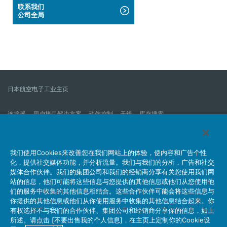
联系我们
公司全局
日本航空电子工业主页
连接器
用户接口解决方案
动作控制
天线
库存搜索
什么是连接器？
我们的公司
企业社会责任
IR消息
公司新到信息列表
产品信息新的列表
我们使用Cookies来改善您在我们网站上的体验，使内容和广告个性
化，提供社交媒体功能，并分析流量。我们与我们的分析，广告和社交
网站地图
联系我们
媒体合作伙伴。我们的集团公司和我们的经销商分享有关您使用我们网
站的信息，他们可能将这些信息与您提供的其他信息或他们从您使用他
们的服务中收集的其他信息相结合。这些合作伙伴可能会将这些信息与
你提供的其他信息或他们从你使用服务中收集的其他信息结合起来。你
个人信息保护方针
JAE Cookie政策
关于利用本网站
有权选择不与我们的合作伙伴、集团公司和经销商分享你的信息，如上
社交媒体官方账号运营方针
所述。请点击 [不要出售我的个人信息]，在主页上定制你的Cookie设