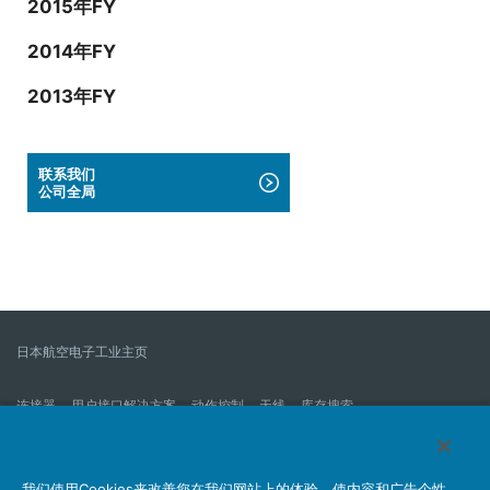
2015年FY
2014年FY
2013年FY
联系我们
公司全局
日本航空电子工业主页
连接器
用户接口解决方案
动作控制
天线
库存搜索
什么是连接器？
我们的公司
企业社会责任
IR消息
公司新到信息列表
产品信息新的列表
我们使用Cookies来改善您在我们网站上的体验，使内容和广告个性