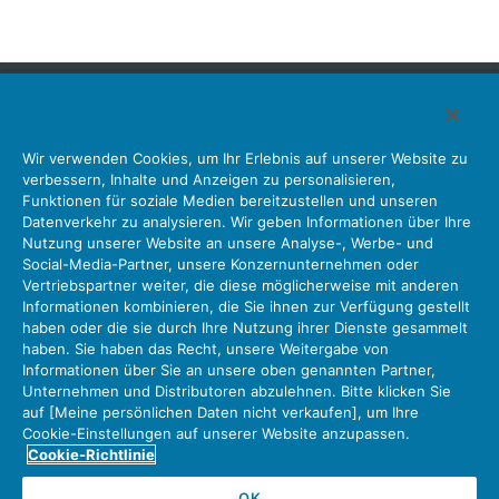
Japan Aviation Electronics Industry, Limited
Wir verwenden Cookies, um Ihr Erlebnis auf unserer Website zu
Steckverbinder
Schnittstellenlösungen
Bewegungssensoren
verbessern, Inhalte und Anzeigen zu personalisieren,
Antenne
Bestandsabfrage
Funktionen für soziale Medien bereitzustellen und unseren
Datenverkehr zu analysieren. Wir geben Informationen über Ihre
Unser Unternehmen
Nachhaltigkeit
Anlegerbeziehungen
Nutzung unserer Website an unsere Analyse-, Werbe- und
Unternehmen Informationen Neue Liste Neuigkeiten
Social-Media-Partner, unsere Konzernunternehmen oder
Produktinformation Neue Liste
Sitemap
Kontaktieren Sie Uns
Vertriebspartner weiter, die diese möglicherweise mit anderen
Informationen kombinieren, die Sie ihnen zur Verfügung gestellt
haben oder die sie durch Ihre Nutzung ihrer Dienste gesammelt
haben. Sie haben das Recht, unsere Weitergabe von
Datenschutz
JAE-Cookie-Richtlinie
Informationen über Sie an unsere oben genannten Partner,
Unternehmen und Distributoren abzulehnen. Bitte klicken Sie
Über die Nutzung unserer Website Nutzungsbedingungen
auf [Meine persönlichen Daten nicht verkaufen], um Ihre
Policy for Official Social Media Accounts Utilization
Cookie-Einstellungen auf unserer Website anzupassen.
Cookie-Richtlinie
OK