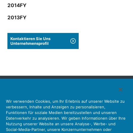
2014FY
2013FY
Kontaktieren Sie Uns
Unternehmensprofil
Japan Aviation Electronics Industry, Limited
Wir verwenden Cookies, um Ihr Erlebnis auf unserer Website zu
Steckverbinder
Schnittstellenlösungen
Bewegungssensoren
verbessern, Inhalte und Anzeigen zu personalisieren,
Antenne
Bestandsabfrage
Funktionen für soziale Medien bereitzustellen und unseren
Datenverkehr zu analysieren. Wir geben Informationen über Ihre
Unser Unternehmen
Nachhaltigkeit
Anlegerbeziehungen
Nutzung unserer Website an unsere Analyse-, Werbe- und
Unternehmen Informationen Neue Liste Neuigkeiten
Social-Media-Partner, unsere Konzernunternehmen oder