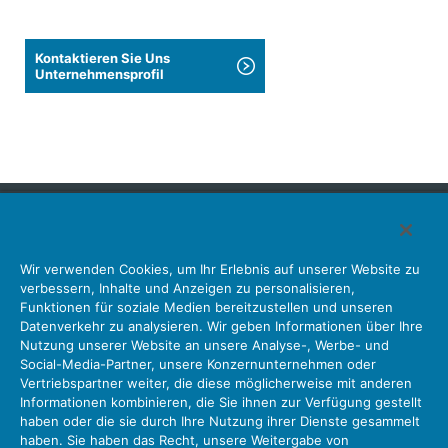
Kontaktieren Sie Uns
Unternehmensprofil
Japan Aviation Electronics Industry, Limited
Wir verwenden Cookies, um Ihr Erlebnis auf unserer Website zu
Steckverbinder
Schnittstellenlösungen
Bewegungssensoren
verbessern, Inhalte und Anzeigen zu personalisieren,
Antenne
Bestandsabfrage
Funktionen für soziale Medien bereitzustellen und unseren
Datenverkehr zu analysieren. Wir geben Informationen über Ihre
Unser Unternehmen
Nachhaltigkeit
Anlegerbeziehungen
Nutzung unserer Website an unsere Analyse-, Werbe- und
Unternehmen Informationen Neue Liste Neuigkeiten
Social-Media-Partner, unsere Konzernunternehmen oder
Produktinformation Neue Liste
Sitemap
Kontaktieren Sie Uns
Vertriebspartner weiter, die diese möglicherweise mit anderen
Informationen kombinieren, die Sie ihnen zur Verfügung gestellt
haben oder die sie durch Ihre Nutzung ihrer Dienste gesammelt
haben. Sie haben das Recht, unsere Weitergabe von