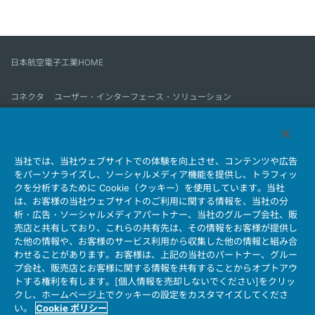
日本航空電子工業HOME
コネクタ
ユーザー・インターフェース・ソリューション
モーションセンス＆コントロール
アンテナ
コネクタとは
当社では、当社ウェブサイトでの体験を向上させ、コンテンツや広告
会社情報
サステナビリティ
IR情報
採用情報
会社情報新着一覧
をパーソナライズし、ソーシャルメディア機能を提供し、トラフィッ
製品情報新着一覧
サイトマップ
お問い合わせ
クを分析するために Cookie（クッキー）を使用しています。当社
は、お客様の当社ウェブサイトのご利用に関する情報を、当社の分
析・広告・ソーシャルメディアパートナー、当社のグループ会社、販
売店と共有しており、これらの共有先は、その情報をお客様が提供し
個人情報保護ポリシー
JAE Cookie Policy
た他の情報や、お客様のサービス利用から収集した他の情報と組み合
ウェブアクセシビリティ方針
マイナンバー情報保護ポリシー
わせることがあります。お客様は、上記の当社のパートナー、グルー
プ会社、販売店とお客様に関する情報を共有することからオプトアウ
当社ウェブサイトのご利用について
トする権利を有します。[個人情報を売却しないでください]をクリッ
ソーシャルメディア公式アカウント運用ポリシー
クし、ホームページ上でクッキーの設定をカスタマイズしてくださ
い。
Cookie ポリシー