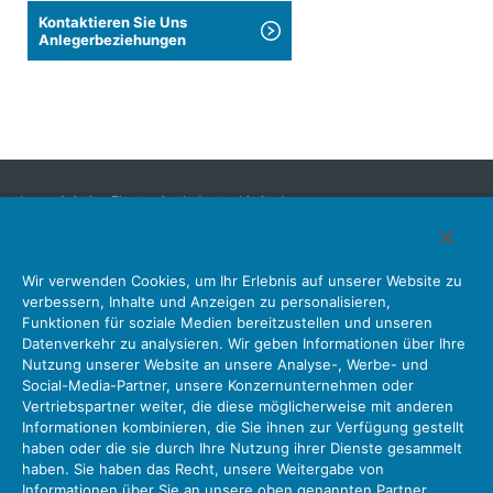
Kontaktieren Sie Uns
Anlegerbeziehungen
Japan Aviation Electronics Industry, Limited
Steckverbinder
Schnittstellenlösungen
Bewegungssensoren
Wir verwenden Cookies, um Ihr Erlebnis auf unserer Website zu
Antenne
Bestandsabfrage
verbessern, Inhalte und Anzeigen zu personalisieren,
Funktionen für soziale Medien bereitzustellen und unseren
Unser Unternehmen
Nachhaltigkeit
Anlegerbeziehungen
Datenverkehr zu analysieren. Wir geben Informationen über Ihre
Unternehmen Informationen Neue Liste Neuigkeiten
Nutzung unserer Website an unsere Analyse-, Werbe- und
Produktinformation Neue Liste
Sitemap
Kontaktieren Sie Uns
Social-Media-Partner, unsere Konzernunternehmen oder
Vertriebspartner weiter, die diese möglicherweise mit anderen
Informationen kombinieren, die Sie ihnen zur Verfügung gestellt
haben oder die sie durch Ihre Nutzung ihrer Dienste gesammelt
Datenschutz
JAE-Cookie-Richtlinie
haben. Sie haben das Recht, unsere Weitergabe von
Über die Nutzung unserer Website Nutzungsbedingungen
Informationen über Sie an unsere oben genannten Partner,