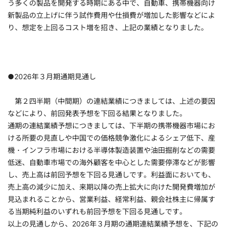
う多くの製品を開発する時期にある中で、自動車、携帯機器向け
新製品の立上げに伴う試作費用や仕損費が増加した影響などによ
り、想定を上回るコスト増を招き、上記の業績となりました。
●2026年３月期通期見通し
第２四半期（中間期）の連結業績につきましては、上述の要因
などにより、前回発表予想を下回る結果となりました。
通期の連結業績予想につきましては、下半期の携帯機器市場にお
ける所要の見直しや中国での価格競争激化によるシェア低下、産
機・インフラ市場における半導体製造装置や油田掘削などの需要
低迷、自動車市場での海外顧客を中心とした需要停滞などが影響
し、売上高は前回予想を下回る見通しです。利益面においても、
売上高の減少に加え、来期以降の売上拡大に向けた開発費増加が
見込まれることから、営業利益、経常利益、親会社株主に帰属す
る当期純利益のいずれも前回予想を下回る見通しです。
以上の見通しから、2026年３月期の通期連結業績予想を、下記の