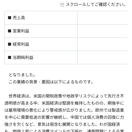
スクロールしてご確認ください。
■ 売上高
1
■ 営業利益
■ 経常利益
■ 当期純利益
となりました。
この業績の背景・要因は以下によるものです。
世界経済は、米国の関税政策や地政学リスクによって先行き不
透明感が高まる中、米国経済は堅調を維持したものの、期後半に
は雇用環境の悪化により警戒感が広がりました。欧州では製造業
を中心に需要低迷の影響が継続し、中国では個人消費の回復に力
強さを欠くなど、景気は弱含む展開となりました。わが国経済
も、物価上昇による消費マインドの下振れ、通商問題による企業