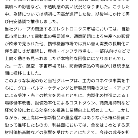
業績への影響など、不透明感の高い状況となりました。こうした
中、為替については期初に円高が進行した後、期後半にかけて再
び円安基調で推移しました。
当社グループの関連するエレクトロニクス市場においては、自動
車市場において電動車の需要減や、通商問題による生産への影響
が欧米で見られた他、携帯機器市場では買い替え需要の長期化に
伴う厳しさが継続し、産機・インフラ市場も、一部FA向けなどで
上向く動きも見られましたが本格的な回復には至りませんでし
た。一方、航空・宇宙市場では、防衛装備品の需要が引き続き堅
調に推移しました。
このような状況のもと当社グループは、主力のコネクタ事業を中
心に、グローバルマーケティングと新製品開発のスピードアップ
による受注・売上の拡大を図るとともに、内製化の推進による工
場稼働率改善、設備効率化によるコストダウン、諸費用抑制など
経営全般にわたる効率化を推進し業績向上に努めました。しかし
ながら、売上高は一部新製品の量産遅れはありながら概ね計画に
沿って推移したものの、利益面においては、金をはじめとする原
材料価格高騰などの影響を受けたことに加えて、今後の成長を担