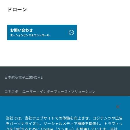
ドローン
お問い合わせ
モーションセンス＆コントロール
日本航空電子工業HOME
コネクタ
ユーザー・インターフェース・ソリューション
モーションセンス＆コントロール
アンテナ
コネクタとは
当社では、当社ウェブサイトでの体験を向上させ、コンテンツや広告
会社情報
サステナビリティ
IR情報
採用情報
会社情報新着一覧
をパーソナライズし、ソーシャルメディア機能を提供し、トラフィッ
製品情報新着一覧
サイトマップ
お問い合わせ
クを分析するために Cookie（クッキー）を使用しています。当社