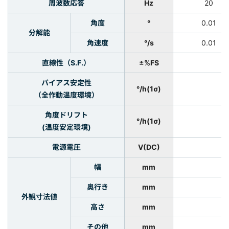
周波数応答
Hz
20
角度
°
0.01
分解能
角速度
°/s
0.01
直線性（S.F.）
±%FS
バイアス安定性
°/h(1σ)
（全作動温度環境）
角度ドリフト
°/h(1σ)
(温度安定環境)
電源電圧
V(DC)
幅
mm
奥行き
mm
外観寸法値
高さ
mm
その他
mm