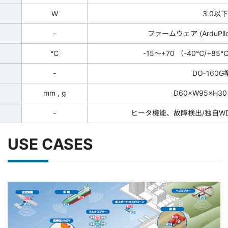
W
3.0以下
-
ファームウェア (ArduPilo
°C
-15～+70 （-40℃/+
-
DO-160G
mm , g
D60×W95×H30
-
ヒータ機能、故障検出/独自W
USE CASES