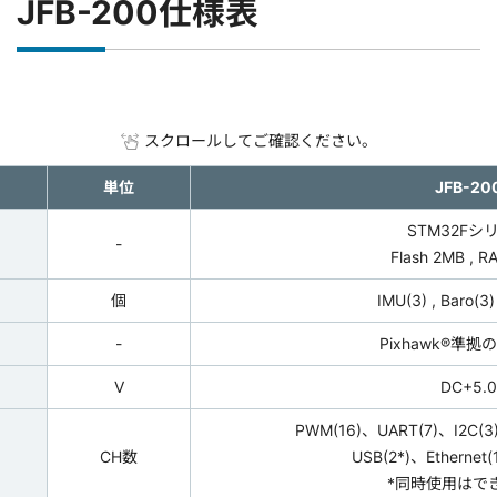
JFB-200仕様表
スクロールしてご確認ください。
単位
JFB-20
STM32Fシ
-
Flash 2MB , 
個
IMU(3) , Baro(3)
-
Pixhawk®準
V
DC+5.0
PWM(16)、UART(7)、I2C(3
CH数
USB(2*)、Ethernet(
*同時使用はで