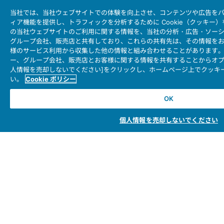
当社では、当社ウェブサイトでの体験を向上させ、コンテンツや広告を
お問い合わせ
ィア機能を提供し、トラフィックを分析するために Cookie（クッキー
モーションセンス＆コントロール
の当社ウェブサイトのご利用に関する情報を、当社の分析・広告・ソー
グループ会社、販売店と共有しており、これらの共有先は、その情報を
様のサービス利用から収集した他の情報と組み合わせることがあります
ー、グループ会社、販売店とお客様に関する情報を共有することからオプ
人情報を売却しないでください]をクリックし、ホームページ上でクッキ
い。
Cookie ポリシー
OK
日本航空電子工業HOME
個人情報を売却しないでください
コネクタ
ユーザー・インターフェース・ソリューション
モーションセンス＆コントロール
アンテナ
コネクタとは
会社情報
サステナビリティ
IR情報
採用情報
会社情報新着一覧
製品情報新着一覧
サイトマップ
お問い合わせ