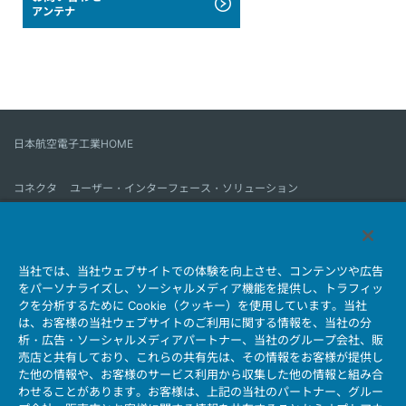
アンテナ
日本航空電子工業HOME
コネクタ
ユーザー・インターフェース・ソリューション
モーションセンス＆コントロール
アンテナ
コネクタとは
当社では、当社ウェブサイトでの体験を向上させ、コンテンツや広告
会社情報
サステナビリティ
IR情報
採用情報
会社情報新着一覧
をパーソナライズし、ソーシャルメディア機能を提供し、トラフィッ
製品情報新着一覧
サイトマップ
お問い合わせ
クを分析するために Cookie（クッキー）を使用しています。当社
は、お客様の当社ウェブサイトのご利用に関する情報を、当社の分
析・広告・ソーシャルメディアパートナー、当社のグループ会社、販
売店と共有しており、これらの共有先は、その情報をお客様が提供し
個人情報保護ポリシー
JAE Cookie Policy
た他の情報や、お客様のサービス利用から収集した他の情報と組み合
ウェブアクセシビリティ方針
マイナンバー情報保護ポリシー
わせることがあります。お客様は、上記の当社のパートナー、グルー