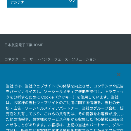
アンテナ
日本航空電子工業HOME
コネクタ
ユーザー・インターフェース・ソリューション
モーションセンス＆コントロール
アンテナ
コネクタとは
当社では、当社ウェブサイトでの体験を向上させ、コンテンツや広告
会社情報
サステナビリティ
IR情報
採用情報
会社情報新着一覧
をパーソナライズし、ソーシャルメディア機能を提供し、トラフィッ
製品情報新着一覧
サイトマップ
お問い合わせ
クを分析するために Cookie（クッキー）を使用しています。当社
は、お客様の当社ウェブサイトのご利用に関する情報を、当社の分
析・広告・ソーシャルメディアパートナー、当社のグループ会社、販
売店と共有しており、これらの共有先は、その情報をお客様が提供し
個人情報保護ポリシー
JAE Cookie Policy
た他の情報や、お客様のサービス利用から収集した他の情報と組み合
ウェブアクセシビリティ方針
マイナンバー情報保護ポリシー
わせることがあります。お客様は、上記の当社のパートナー、グルー
プ会社、販売店とお客様に関する情報を共有することからオプトアウ
当社ウェブサイトのご利用について