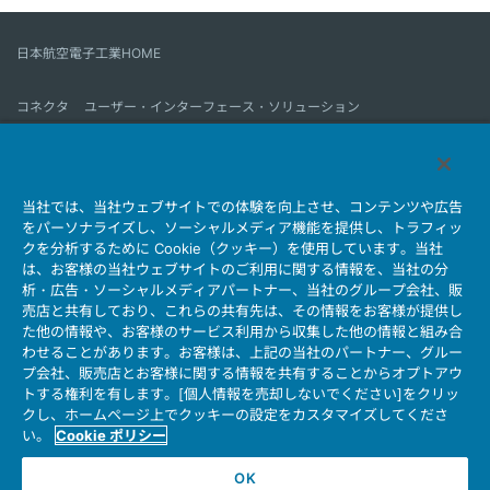
日本航空電子工業HOME
コネクタ
ユーザー・インターフェース・ソリューション
モーションセンス＆コントロール
アンテナ
コネクタとは
当社では、当社ウェブサイトでの体験を向上させ、コンテンツや広告
会社情報
サステナビリティ
IR情報
採用情報
会社情報新着一覧
をパーソナライズし、ソーシャルメディア機能を提供し、トラフィッ
製品情報新着一覧
サイトマップ
お問い合わせ
クを分析するために Cookie（クッキー）を使用しています。当社
は、お客様の当社ウェブサイトのご利用に関する情報を、当社の分
析・広告・ソーシャルメディアパートナー、当社のグループ会社、販
売店と共有しており、これらの共有先は、その情報をお客様が提供し
個人情報保護ポリシー
JAE Cookie Policy
た他の情報や、お客様のサービス利用から収集した他の情報と組み合
ウェブアクセシビリティ方針
マイナンバー情報保護ポリシー
わせることがあります。お客様は、上記の当社のパートナー、グルー
プ会社、販売店とお客様に関する情報を共有することからオプトアウ
当社ウェブサイトのご利用について
トする権利を有します。[個人情報を売却しないでください]をクリッ
ソーシャルメディア公式アカウント運用ポリシー
クし、ホームページ上でクッキーの設定をカスタマイズしてくださ
い。
Cookie ポリシー
OK