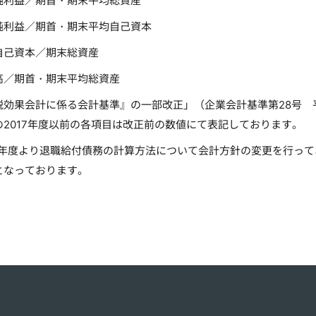
純利益／期首・期末平均総資産
純利益／期首・期末平均自己資本
自己資本／期末総資産
高／期首・期末平均総資産
税効果会計に係る会計基準』の一部改正」（企業会計基準第28号 平成
の2017年度以前の各項目は改正前の数値にて表記しております。
20年度より退職給付債務の計算方法について会計方針の変更を行って
となっております。