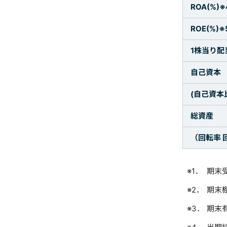
ROA(%)※
ROE(%)※
1株当り配
自己資本
(自己資本比
総資産
（回転率 
期末
期末
期末