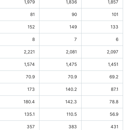
1,979
1,836
1,857
81
90
101
152
149
133
8
7
6
2,221
2,081
2,097
1,574
1,475
1,451
70.9
70.9
69.2
173
140.2
87.1
180.4
142.3
78.8
135.1
110.5
56.9
357
383
431