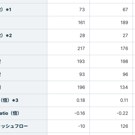
）※1
73
67
161
189
）※2
28
27
217
176
費
193
198
費
93
96
債
196
134
io（倍）※3
0.18
0.11
Ratio（倍）
-0.16
-0.22
ャッシュフロー
-10
126