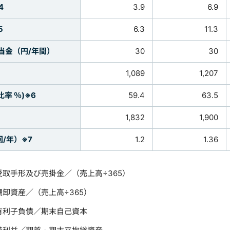
4
3.9
6.9
5
6.3
11.3
当金（円/年間）
30
30
1,089
1,207
率 ％)※6
59.4
63.5
1,832
1,900
回/年）※7
1.2
1.36
受取手形及び売掛金／（売上高÷365）
棚卸資産／（売上高÷365）
有利子負債／期末自己資本