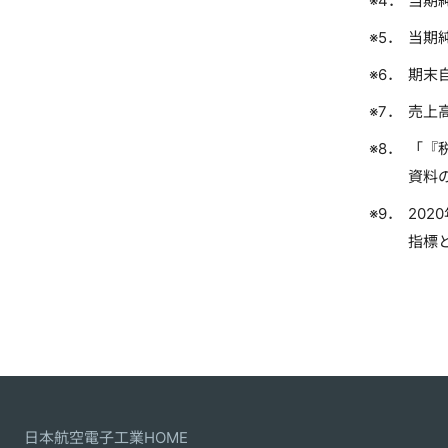
当期
当期
期末
売上
「『
資料
20
指標
日本航空電子工業HOME