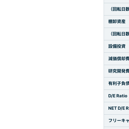
（回転日数
棚卸資産
（回転日数
設備投資
減価償却
研究開発
有利子負
D/E Rat
NET D/E 
フリーキ