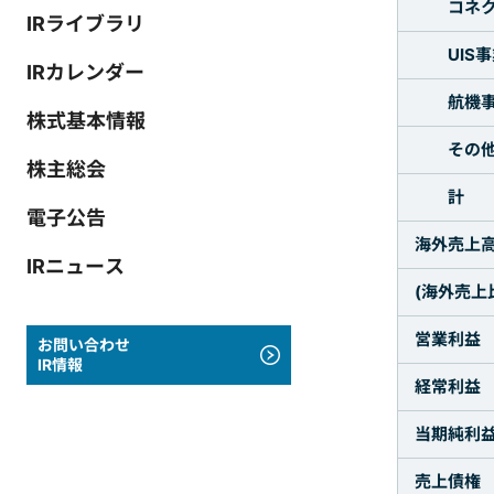
コネク
IRライブラリ
UIS事
IRカレンダー
航機事
株式基本情報
その
株主総会
計
電子公告
海外売上
IRニュース
(海外売上比
営業利益
お問い合わせ
IR情報
経常利益
当期純利
売上債権