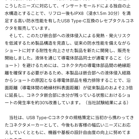
こうしたニーズに対応して、インサートモールドによる独自の止
水構造とすることで、リフロー後もIPX8（浸水1.5m 30分）を満
足する高い防水性能を有したUSB Type-C互換のレセプタクルコネ
クタを販売しています。
そして、このたび嵌合部への液体侵入による発熱・発火リスク
を低減するため製品構造を見直し、従来の防水性能を備えながら
ショートに対する耐性を向上させた製品を新たに開発し、販売を
開始しました。液体を通じて導電体部品同士が通電すること（シ
ョート）を避けるためには、コネクタ内の導電体部品間の絶縁距
離を確保する必要があるため、本製品は嵌合部への液体侵入経路
からショートの原因となる導電体部品を極力排除することで、沿
面距離（導電体間の絶縁材料表面距離）が従来製品のおよそ2.3倍
に延長し、コネクタ嵌合部に水分が残っている状態におけるショ
ートの発生率を約30%改善しています。（当社試験結果による）
当社は、USB Type-Cコネクタの規格策定に当初から携わってき
たコネクタメーカーとして、今後もお客様の幅広いニーズにお応
えしていくとともに、機器や基板の設計自由度の向上に努めてま