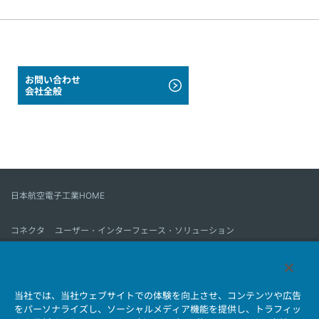
お問い合わせ
会社全般
日本航空電子工業HOME
コネクタ
ユーザー・インターフェース・ソリューション
モーションセンス＆コントロール
アンテナ
コネクタとは
当社では、当社ウェブサイトでの体験を向上させ、コンテンツや広告
会社情報
サステナビリティ
IR情報
採用情報
会社情報新着一覧
をパーソナライズし、ソーシャルメディア機能を提供し、トラフィッ
製品情報新着一覧
サイトマップ
お問い合わせ