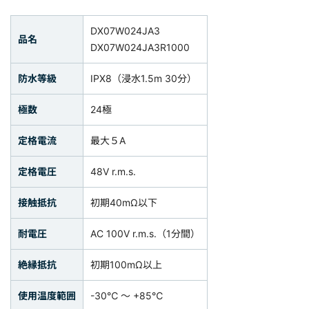
DX07W024JA3
品名
DX07W024JA3R1000
防水等級
IPX8（浸水1.5m 30分）
極数
24極
定格電流
最大５A
定格電圧
48V r.m.s.
接触抵抗
初期40mΩ以下
耐電圧
AC 100V r.m.s.（1分間）
絶縁抵抗
初期100mΩ以上
使用温度範囲
-30℃ ～ +85℃