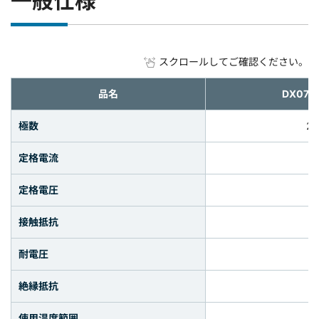
一般仕様
スクロールしてご確認ください。
品名
DX07B
極数
2
定格電流
定格電圧
接触抵抗
耐電圧
絶縁抵抗
使用温度範囲