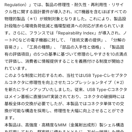
Regulation）」では、製品の修理性・耐久性・再利用性・リサイ
クル性に関する設計要件が導入され、ICT機器を含むほぼすべての
物理的製品（＊1）が規制対象となりました。これにより、製品設
計段階から環境負荷低減と循環型経済への対応が求められていま
す。さらに、フランスでは「Repairability Index」が導入され、ノ
ートPCなどの電子機器に対して、「技術文書の提供」、「分解の
容易さ」、「工具の種類」、「部品の入手性と価格」、「製品固
有の評価項目」の5つの基準に基づいて修理のしやすさを10点満点
で評価し、消費者に情報提供することを義務付ける制度が開始さ
れています。
このような制度に対応するため、当社ではUSB Type-Cレセプタク
ルコネクタに修理性を向上させたコンプレッションタイプ（＊2）
を新たにラインアップいたしました。従来、USB Type-Cコネクタ
はメイン基板に直接SMT実装されており、コネクタの破損時には
基板全体の交換が必要でしたが、本製品ではコネクタ単体での交
換が可能な構造を採用し、修理性を大幅に向上させることができ
ます。
本製品は、高強度・高精度なMIM（金属射出成形）製シェル構造
を採用しており、堅牢性に優れるとともに、万が一破損した場合