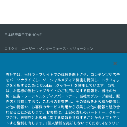
日本航空電子工業HOME
コネクタ
ユーザー・インターフェース・ソリューション
モーションセンス＆コントロール
アンテナ
コネクタとは
当社では、当社ウェブサイトでの体験を向上させ、コンテンツや広告
会社情報
サステナビリティ
IR情報
採用情報
会社情報新着一覧
をパーソナライズし、ソーシャルメディア機能を提供し、トラフィッ
製品情報新着一覧
サイトマップ
お問い合わせ
クを分析するために Cookie（クッキー）を使用しています。当社
は、お客様の当社ウェブサイトのご利用に関する情報を、当社の分
析・広告・ソーシャルメディアパートナー、当社のグループ会社、販
売店と共有しており、これらの共有先は、その情報をお客様が提供し
個人情報保護ポリシー
JAE Cookie Policy
た他の情報や、お客様のサービス利用から収集した他の情報と組み合
ウェブアクセシビリティ方針
マイナンバー情報保護ポリシー
わせることがあります。お客様は、上記の当社のパートナー、グルー
プ会社、販売店とお客様に関する情報を共有することからオプトアウ
当社ウェブサイトのご利用について
トする権利を有します。[個人情報を売却しないでください]をクリッ
ソーシャルメディア公式アカウント運用ポリシー