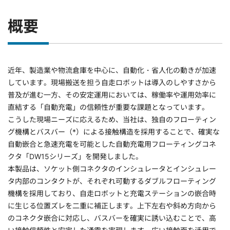
概要
近年、製造業や物流倉庫を中心に、自動化・省人化の動きが加速
しています。現場搬送を担う自走ロボットは導入のしやすさから
普及が進む一方、その安定運用においては、稼働率や運用効率に
直結する「自動充電」の信頼性が重要な課題となっています。
こうした現場ニーズに応えるため、当社は、独自のフローティン
グ機構とバスバー（*）による接触構造を採用することで、確実な
自動嵌合と急速充電を可能とした自動充電用フローティングコネ
クタ「DW15シリーズ」を開発しました。
本製品は、ソケット側コネクタのインシュレータとインシュレー
タ内部のコンタクトが、それぞれ可動するダブルフローティング
機構を採用しており、自走ロボットと充電ステーションの嵌合時
に生じる位置ズレを二重に補正します。上下左右や斜め方向から
のコネクタ嵌合に対応し、バスバーを確実に誘い込むことで、高