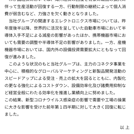
伴って生産活動が回復する一方、行動制限の継続によって個人消
費が弱含むなど、力強さを欠く動きとなりました。
当社グループの関連するエレクトロニクス市場については、昨
年度後半以降、世界的に活況を呈していた自動車市場において半
導体入手不足による減産の影響があったほか、携帯機器市場にお
いても需要の調整や半導体不足の影響がありました。一方、産機
機器市場においては、国内外の設備投資需要拡大にともなって回
復が進みました。
このような状況のもと当社グループは、主力のコネクタ事業を
中心に、積極的なグローバルマーケティングと新製品開発活動の
スピードアップによる受注・売上の拡大を図るとともに、内製化
の更なる強化によるコストダウン、設備効率化及び諸費用抑制な
ど経営全般にわたる効率化を推進し業績向上に努めました。
この結果、新型コロナウイルス感染症の影響で需要や工場の操業
に大きな影響を受けた前年第１四半期に対して大きく回復に転じ
ました。
以 上