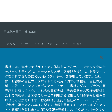
日本航空電子工業HOME
コネクタ
ユーザー・インターフェース・ソリューション
モーションセンス＆コントロール
アンテナ
コネクタとは
当社では、当社ウェブサイトでの体験を向上させ、コンテンツや広告
会社情報
サステナビリティ
IR情報
採用情報
会社情報新着一覧
をパーソナライズし、ソーシャルメディア機能を提供し、トラフィッ
製品情報新着一覧
サイトマップ
お問い合わせ
クを分析するために Cookie（クッキー）を使用しています。当社
は、お客様の当社ウェブサイトのご利用に関する情報を、当社の分
析・広告・ソーシャルメディアパートナー、当社のグループ会社、販
売店と共有しており、これらの共有先は、その情報をお客様が提供し
個人情報保護ポリシー
JAE Cookie Policy
た他の情報や、お客様のサービス利用から収集した他の情報と組み合
ウェブアクセシビリティ方針
マイナンバー情報保護ポリシー
わせることがあります。お客様は、上記の当社のパートナー、グルー
プ会社、販売店とお客様に関する情報を共有することからオプトアウ
当社ウェブサイトのご利用について
トする権利を有します。[個人情報を売却しないでください]をクリッ
ソーシャルメディア公式アカウント運用ポリシー