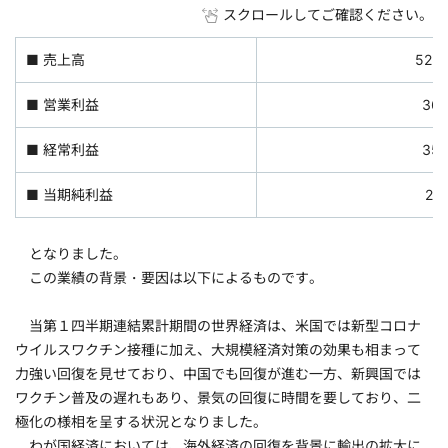
スクロールしてご確認ください。
■ 売上高
525
■ 営業利益
36
■ 経常利益
35
■ 当期純利益
26
となりました。
この業績の背景・要因は以下によるものです。
当第１四半期連結累計期間の世界経済は、米国では新型コロナ
ウイルスワクチン接種に加え、大規模経済対策の効果も相まって
力強い回復を見せており、中国でも回復が進む一方、新興国では
ワクチン普及の遅れもあり、景気の回復に時間を要しており、二
極化の様相を呈する状況となりました。
わが国経済においては、海外経済の回復を背景に輸出の拡大に