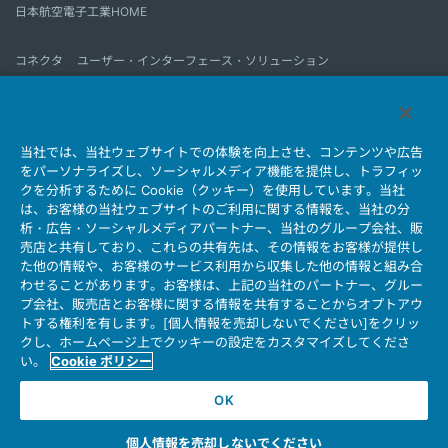
日本航空電子工業HOME
コネクタ
ユーザー・インターフェース・ソリューション
モーションセンス＆コントロール
アンテナ
コネクタとは
当社では、当社ウェブサイトでの体験を向上させ、コンテンツや広告
会社情報
サステナビリティ
IR情報
採用情報
会社情報新着一覧
をパーソナライズし、ソーシャルメディア機能を提供し、トラフィッ
製品情報新着一覧
サイトマップ
お問い合わせ
クを分析するために Cookie（クッキー）を使用しています。当社
は、お客様の当社ウェブサイトのご利用に関する情報を、当社の分
析・広告・ソーシャルメディアパートナー、当社のグループ会社、販
売店と共有しており、これらの共有先は、その情報をお客様が提供し
個人情報保護ポリシー
JAE Cookie Policy
た他の情報や、お客様のサービス利用から収集した他の情報と組み合
ウェブアクセシビリティ方針
マイナンバー情報保護ポリシー
わせることがあります。お客様は、上記の当社のパートナー、グルー
プ会社、販売店とお客様に関する情報を共有することからオプトアウ
当社ウェブサイトのご利用について
トする権利を有します。[個人情報を売却しないでください]をクリッ
ソーシャルメディア公式アカウント運用ポリシー
クし、ホームページ上でクッキーの設定をカスタマイズしてくださ
い。
Cookie ポリシー
OK
Copyright © Japan Aviation Electronics Industry, Ltd. All rights reserved.
個人情報を売却しないでください