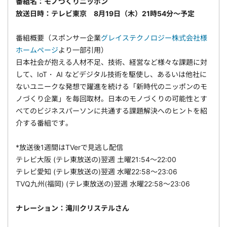
番組名：モノづくりニッポン
放送日時：テレビ東京 8月19日（木）21時54分～予定
番組概要（スポンサー企業
グレイステクノロジー株式会社様
ホームページ
より一部引用）
日本社会が抱える人材不足、技術、経営など様々な課題に対
して、IoT・ AI などデジタル技術を駆使し、あるいは他社に
ないユニークな発想で躍進を続ける「新時代のニッポンのモ
ノづくり企業」を毎回取材。日本のモノづくりの可能性とす
べてのビジネスパーソンに共通する課題解決へのヒントを紹
介する番組です。
*放送後1週間はTVerで見逃し配信
テレビ大阪 (テレ東放送の)翌週 土曜21:54～22:00
テレビ愛知 (テレ東放送の)翌週 水曜22:58～23:06
TVQ九州(福岡) (テレ東放送の)翌週 水曜22:58～23:06
ナレーション：滝川クリステルさん