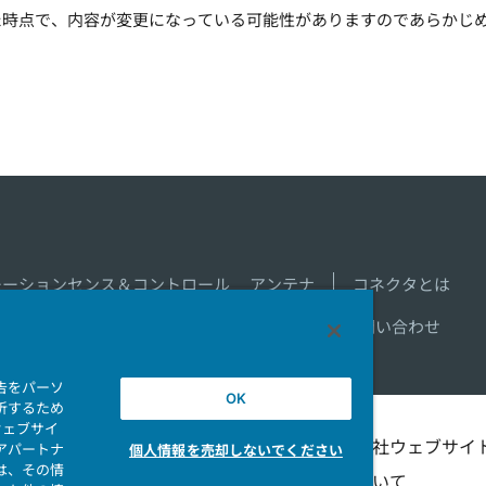
た時点で、内容が変更になっている可能性がありますのであらかじ
モーションセンス＆コントロール
アンテナ
コネクタとは
新着一覧
製品情報新着一覧
サイトマップ
お問い合わせ
告をパーソ
OK
析するため
ウェブサイ
シビリテ
マイナンバー情報保護ポ
当社ウェブサイ
アパートナ
個人情報を売却しないでください
は、その情
リシー
ついて