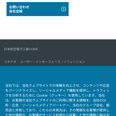
お問い合わせ
会社全般
日本航空電子工業HOME
コネクタ
ユーザー・インターフェース・ソリューション
モーションセンス＆コントロール
アンテナ
コネクタとは
当社では、当社ウェブサイトでの体験を向上させ、コンテンツや広告
会社情報
サステナビリティ
IR情報
採用情報
会社情報新着一覧
をパーソナライズし、ソーシャルメディア機能を提供し、トラフィッ
製品情報新着一覧
サイトマップ
お問い合わせ
クを分析するために Cookie（クッキー）を使用しています。当社
は、お客様の当社ウェブサイトのご利用に関する情報を、当社の分
析・広告・ソーシャルメディアパートナー、当社のグループ会社、販
売店と共有しており、これらの共有先は、その情報をお客様が提供し
個人情報保護ポリシー
JAE Cookie Policy
た他の情報や、お客様のサービス利用から収集した他の情報と組み合