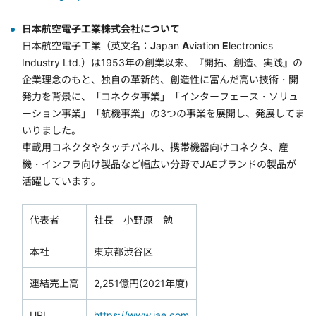
日本航空電子工業株式会社について
日本航空電子工業（英文名：
J
apan
A
viation
E
lectronics
Industry Ltd.）は1953年の創業以来、『開拓、創造、実践』の
企業理念のもと、独自の革新的、創造性に富んだ高い技術・開
発力を背景に、「コネクタ事業」「インターフェース・ソリュ
ーション事業」「航機事業」の3つの事業を展開し、発展してま
いりました。
車載用コネクタやタッチパネル、携帯機器向けコネクタ、産
機・インフラ向け製品など幅広い分野でJAEブランドの製品が
活躍しています。
代表者
社長 小野原 勉
本社
東京都渋谷区
連結売上高
2,251億円(2021年度)
URL
https://www.jae.com