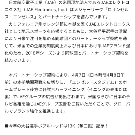
日本航空電子工業（JAE）の米国現地法人であるJAEエレクトロ
ニクス社（JAE Electronics, Inc.）はメジャーリーグ「ロサンゼル
ス・エンゼルス」とパートナーシップを結んでいます。
カリフォルニア州オレンジ郡に本拠を置くJAEエレクトロニクス
社として地元スポーツを応援するとともに、大谷翔平選手の活躍
により日米で注目を集める同球団とのパートナーシップ契約を通
じて、米国での企業認知度向上および日本におけるJAEブランド強
化のため、2018年シーズンより同球団とパートナーシップ契約を
結んでいます。
本パートナーシップ契約により、4月7日（日本時間4月8日午
前）の本拠地開幕戦を皮切りに、「エンゼル・スタジアム」のホ
ームプレート後方に各試合ハーフイニング（イニングの表または
裏）でJAEグループの広告が掲出されます。米国ならびに日本のテ
レビ番組を通じJAEグループ広告をご覧いただくことで、グローバ
ルでブランド強化を推進します。
■今年の大谷選手ボブルヘッドは13K（奪三振）記念！