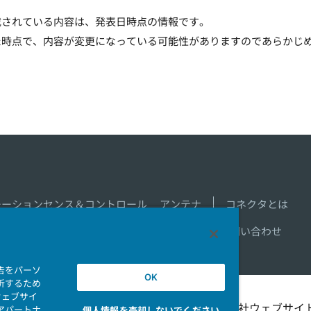
載されている内容は、発表日時点の情報です。
た時点で、内容が変更になっている可能性がありますのであらかじ
モーションセンス＆コントロール
アンテナ
コネクタとは
新着一覧
製品情報新着一覧
サイトマップ
お問い合わせ
告をパーソ
OK
析するため
ウェブサイ
シビリテ
マイナンバー情報保護ポ
当社ウェブサイ
アパートナ
個人情報を売却しないでください