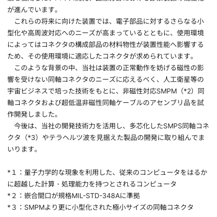
が進んでいます。
これらの将来に向けた装置では、電子部品に対するさらなる小
型化や高周波対応へのニーズが高まっているとともに、使用環境
によってはコネクタの構成部品の材料物性が装置性能へ影響する
ため、その使用環境に適応したコネクタが求められています。
このような背景の中、当社は装置の正常動作を妨げる磁性の影
響を受けない同軸コネクタのニーズに応えるべく、人工衛星等の
宇宙ビジネスで培った技術をもとに、非磁性対応SMPM（*2）同
軸コネクタおよび超低温非磁性同軸ケーブルのアセンブリ品を試
作開発しました。
今後は、当社の開発技術力を活用し、多芯化したSMPS同軸コネ
クタ（*3）やテラヘルツ波を見据えた製品の開発に取り組んでま
いります。
*１：量子力学的な現象を利用した、従来のコンピュータをはるか
に超越した計算・処理能力を持つとされるコンピュータ
*２：嵌合間口が規格MIL-STD-348Aに準拠
*３：SMPMより更に小型化された極小サイズの同軸コネクタ