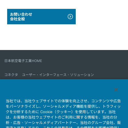
お問い合わせ
会社全般
日本航空電子工業HOME
コネクタ
ユーザー・インターフェース・ソリューション
モーションセンス＆コントロール
アンテナ
コネクタとは
当社では、当社ウェブサイトでの体験を向上させ、コンテンツや広告
会社情報
サステナビリティ
IR情報
採用情報
会社情報新着一覧
をパーソナライズし、ソーシャルメディア機能を提供し、トラフィッ
製品情報新着一覧
サイトマップ
お問い合わせ
クを分析するために Cookie（クッキー）を使用しています。当社
は、お客様の当社ウェブサイトのご利用に関する情報を、当社の分
析・広告・ソーシャルメディアパートナー、当社のグループ会社、販