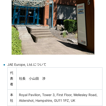
JAE Europe, Ltd.について
代
表
社長 小山田 渉
者
本
Royal Pavilion, Tower 3, First Floor, Wellesley Road,
社
Aldershot, Hampshire, GU11 1PZ, UK