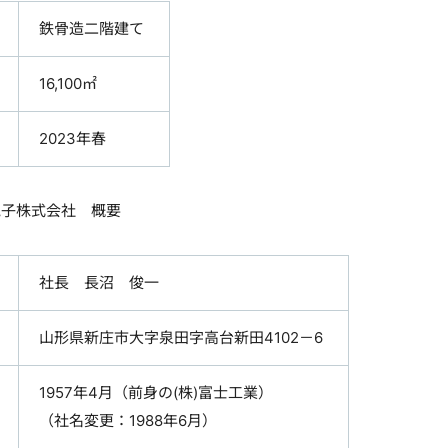
鉄骨造二階建て
16,100㎡
2023年春
電子株式会社 概要
社長 長沼 俊一
山形県新庄市大字泉田字高台新田4102－6
1957年4月（前身の(株)富士工業）
（社名変更：1988年6月）