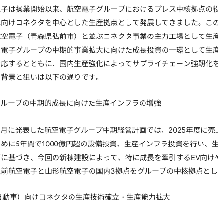
子は操業開始以来、航空電子グループにおけるプレス中核拠点の役
向けコネクタを中心とした生産拠点として発展してきました。この間、
航空電子（青森県弘前市）と並ぶコネクタ事業の主力工場として生
電子グループの中期的事業拡大に向けた成長投資の一環として生産
対応するとともに、国内生産強化によってサプライチェーン強靭化
背景と狙いは以下の通りです。
グループの中期的成長に向けた生産インフラの増強
年4月に発表した航空電子グループ中期経営計画では、2025年度に売上
めに5年間で1000億円超の設備投資、生産インフラ投資を行い、
画に基づき、今回の新棟建設によって、特に成長を牽引するEV向け
弘前航空電子と山形航空電子の国内3拠点をグループの中核拠点と
自動車）向けコネクタの生産技術確立・生産能力拡大