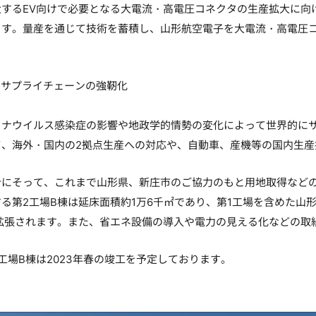
大するEV向けで必要となる大電流・高電圧コネクタの生産拡大に向
ます。量産を通じて技術を蓄積し、山形航空電子を大電流・高電圧
ルサプライチェーンの強靭化
ロナウイルス感染症の影響や地政学的情勢の変化によって世界的に
て、海外・国内の2拠点生産への対応や、自動車、産機等の国内生
にそって、これまで山形県、新庄市のご協力のもと用地取得などの
第2工場B棟は延床面積約1万6千㎡であり、第1工場を含めた山形
に拡張されます。また、省エネ設備の導入や電力の見える化などの取
場B棟は2023年春の竣工を予定しております。