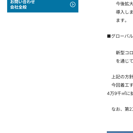
お問い合わせ
今後拡
会社全般
導入し
ます。
■グローバ
新型コ
を通じ
上記の方針
今回着工する
4万9千㎡
なお、第2工