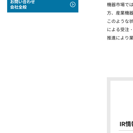
お問い合わせ
機器市場で
会社全般
方、産業機
このような
による受注
推進により
IR情