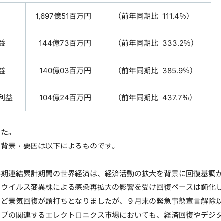
1,697億51百万円
（前年同期比 111.4％）
益
144億73百万円
（前年同期比 333.2％）
益
140億03百万円
（前年同期比 385.9％）
利益
104億24百万円
（前年同期比 437.7％）
た。
背景・要因は以下によるものです。
期連結累計期間の世界経済は、経済活動の拡大を背景に回復基調が
ナウイルス変異株による感染再拡大の影響を受け回復ペースは鈍化し
など景気回復が頭打ちとなりましたが、９月末の緊急事態宣言解除
プの関連するエレクトロニクス市場においても、経済回復やデジタ