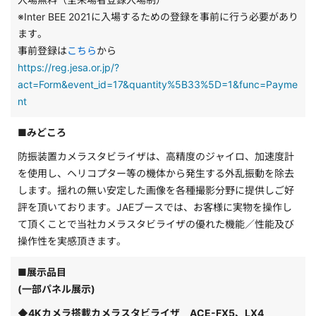
※Inter BEE 2021に入場するための登録を事前に行う必要があり
ます。
事前登録は
こちら
から
https://reg.jesa.or.jp/?
act=Form&event_id=17&quantity%5B33%5D=1&func=Payme
nt
■みどころ
防振装置カメラスタビライザは、高精度のジャイロ、加速度計
を使用し、ヘリコプター等の機体から発生する外乱振動を除去
します。揺れの無い安定した画像を各種撮影分野に提供しご好
評を頂いております。JAEブースでは、お客様に実物を操作し
て頂くことで当社カメラスタビライザの優れた機能／性能及び
操作性を実感頂きます。
■展示品目
(一部パネル展示)
◆4Kカメラ搭載カメラスタビライザ ACE-FX5、LX4