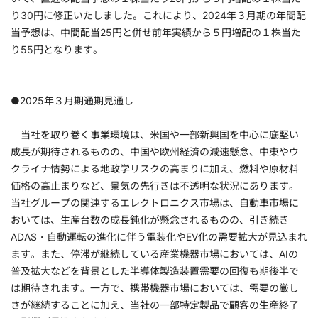
り30円に修正いたしました。これにより、2024年３月期の年間配
当予想は、中間配当25円と併せ前年実績から５円増配の１株当た
り55円となります。
●2025年３月期通期見通し
当社を取り巻く事業環境は、米国や一部新興国を中心に底堅い
成長が期待されるものの、中国や欧州経済の減速懸念、中東やウ
クライナ情勢による地政学リスクの高まりに加え、燃料や原材料
価格の高止まりなど、景気の先行きは不透明な状況にあります。
当社グループの関連するエレクトロニクス市場は、自動車市場に
おいては、生産台数の成長鈍化が懸念されるものの、引き続き
ADAS・自動運転の進化に伴う電装化やEV化の需要拡大が見込まれ
ます。また、停滞が継続している産業機器市場においては、AIの
普及拡大などを背景とした半導体製造装置需要の回復も期後半で
は期待されます。一方で、携帯機器市場においては、需要の厳し
さが継続することに加え、当社の一部特定製品で顧客の生産終了