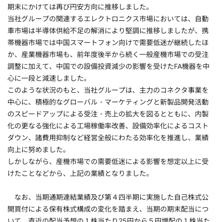
期末にかけては再び円安方向に推移しました。
当社グループの関連するエレクトロニクス市場においては、自動
車市場は半導体供給不足の解消により堅調に推移しましたが、携
帯機器市場では中国スマートフォン向けで需要低迷が継続したほ
か、産業機器市場も、前年度後半から続く一般産機市場での受注
調整に加えて、中国での設備投資減少の影響を受けたFA機器を中
心に一段と減速しました。
このような状況のもと、当社グループは、主力のコネクタ事業を
中心に、積極的なグローバル・マーケティングと新製品開発活動
のスピードアップによる受注・売上の拡大を図るとともに、内製
化の更なる強化による工場稼働率改善、設備効率化によるコスト
ダウン、諸費用抑制など経営全般にわたる効率化を推進し、業績
向上に努めました。
しかしながら、産機市場での需要低迷による影響を想定以上に受
けたことなどから、上記の業績となりました。
なお、当期通期連結業績及び第４四半期に実施した自己株式公
開買付による保有株式構成の変化を踏まえ、当期の期末配当につ
いて、直近の配当予想の１株当たり25円から５円増配の１株当た