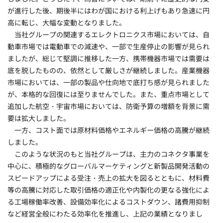
が進行した後、期後半にはわが国における利上げもあり急速に円
高に転じ、大幅な変動となりました。
当社グループの関連するエレクトロニクス市場においては、自
動車市場では電動車での減速や、一部で生産停止の影響が見られ
ましたが、総じて堅調に推移した一方、携帯機器市場では需要は
底を脱したものの、依然として厳しさが継続しました。産業機器
市場においては、一部の製品や仕向地で底打ち感が見られました
が、本格的な回復には至りませんでした。また、重点市場として
追加した航空・宇宙市場においては、防衛予算の増額を背景に需
要は拡大しました。
一方、コスト面では原材料価格やエネルギー価格の高騰が継続
しました。
このような状況のもと当社グループは、主力のコネクタ事業を
中心に、積極的なグローバルマーケティングと新製品開発活動の
スピードアップによる受注・売上の拡大を図るとともに、材料費
等の高騰に対応した取引価格の適正化や内製化の更なる強化によ
る工場稼働率改善、設備効率化によるコストダウン、諸費用抑制
など経営全般にわたる効率化を推進し、上記の業績となりまし