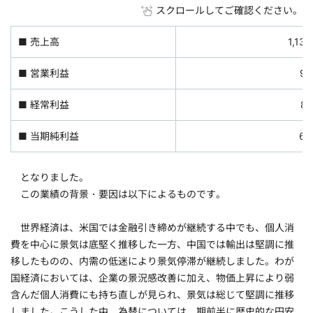
スクロールしてご確認ください。
■ 売上高
1,1
■ 営業利益
9
■ 経常利益
8
■ 当期純利益
6
となりました。
この業績の背景・要因は以下によるものです。
世界経済は、米国では金融引き締めが継続する中でも、個人消
費を中心に景気は底堅く推移した一方、中国では輸出は堅調に推
移したものの、内需の低迷により景気停滞が継続しました。わが
国経済においては、企業の景況感改善に加え、物価上昇により弱
含んだ個人消費にも持ち直しが見られ、景気は総じて堅調に推移
しました。こうした中、為替については、期前半に歴史的な円安