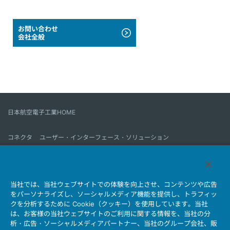
お問い合わせ
会社全般
日本航空電子工業HOME
コネクタ
ユーザー・インターフェース・ソリューション
モーションセンス＆コントロール
アンテナ
コネクタとは
当社では、当社ウェブサイトでの体験を向上させ、コンテンツや広告
会社情報
サステナビリティ
IR情報
採用情報
会社情報新着一覧
をパーソナライズし、ソーシャルメディア機能を提供し、トラフィッ
製品情報新着一覧
サイトマップ
お問い合わせ
クを分析するために Cookie（クッキー）を使用しています。当社
は、お客様の当社ウェブサイトのご利用に関する情報を、当社の分
析・広告・ソーシャルメディアパートナー、当社のグループ会社、販