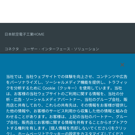
日本航空電子工業HOME
コネクタ
ユーザー・インターフェース・ソリューション
モーションセンス＆コントロール
アンテナ
コネクタとは
当社では、当社ウェブサイトでの体験を向上させ、コンテンツや広告
会社情報
サステナビリティ
IR情報
採用情報
会社情報新着一覧
をパーソナライズし、ソーシャルメディア機能を提供し、トラフィッ
製品情報新着一覧
サイトマップ
お問い合わせ
クを分析するために Cookie（クッキー）を使用しています。当社
は、お客様の当社ウェブサイトのご利用に関する情報を、当社の分
析・広告・ソーシャルメディアパートナー、当社のグループ会社、販
売店と共有しており、これらの共有先は、その情報をお客様が提供し
個人情報保護ポリシー
JAE Cookie Policy
た他の情報や、お客様のサービス利用から収集した他の情報と組み合
ウェブアクセシビリティ方針
マイナンバー情報保護ポリシー
わせることがあります。お客様は、上記の当社のパートナー、グルー
プ会社、販売店とお客様に関する情報を共有することからオプトアウ
当社ウェブサイトのご利用について
トする権利を有します。[個人情報を売却しないでください]をクリッ
ソーシャルメディア公式アカウント運用ポリシー
クし、ホームページ上でクッキーの設定をカスタマイズしてくださ