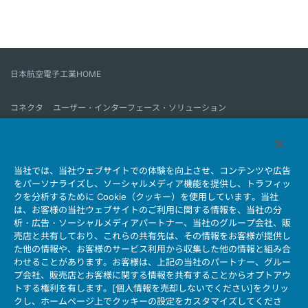
日本航空電子工業HOME
コネクタ
ユーザー・インターフェース・ソリューション
モーションセンス＆コントロール
アンテナ
コネクタとは
当社では、当社ウェブサイトでの体験を向上させ、コンテンツや広告
会社情報
サステナビリティ
IR情報
採用情報
会社情報新着一覧
をパーソナライズし、ソーシャルメディア機能を提供し、トラフィッ
製品情報新着一覧
サイトマップ
お問い合わせ
クを分析するために Cookie（クッキー）を使用しています。当社
は、お客様の当社ウェブサイトのご利用に関する情報を、当社の分
析・広告・ソーシャルメディアパートナー、当社のグループ会社、販
売店と共有しており、これらの共有先は、その情報をお客様が提供し
個人情報保護ポリシー
JAE Cookie Policy
た他の情報や、お客様のサービス利用から収集した他の情報と組み合
ウェブアクセシビリティ方針
マイナンバー情報保護ポリシー
わせることがあります。お客様は、上記の当社のパートナー、グルー
プ会社、販売店とお客様に関する情報を共有することからオプトアウ
当社ウェブサイトのご利用について
トする権利を有します。[個人情報を売却しないでください]をクリッ
ソーシャルメディア公式アカウント運用ポリシー
クし、ホームページ上でクッキーの設定をカスタマイズしてくださ