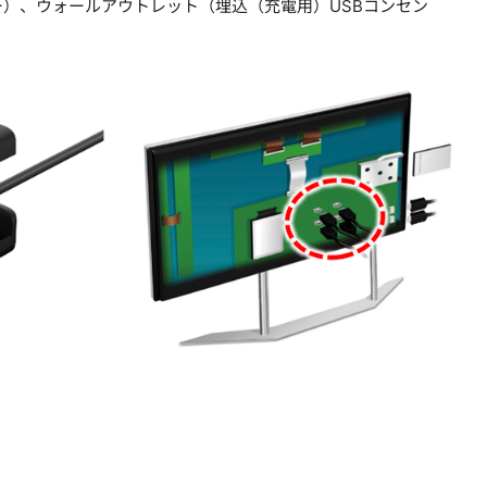
式バッテリー）、ウォールアウトレット（埋込（充電用）USBコンセン