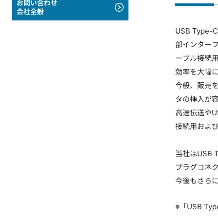
お問い合わせ
会社全般
USB Ty
部インターフェ
ーブル接続
効率を大幅
今般、販売
タの挿入が容
高速伝送やUS
接続用およ
当社はUSB
プラグコネ
今後もさらに
※「USB Typ