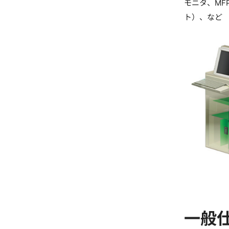
モニタ、MFP
ト）、など
一般