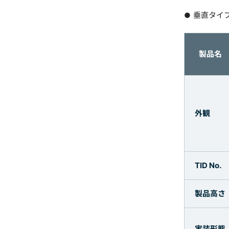
垂直タイ
製品名
外観
TID No.
製品高さ
実装形態