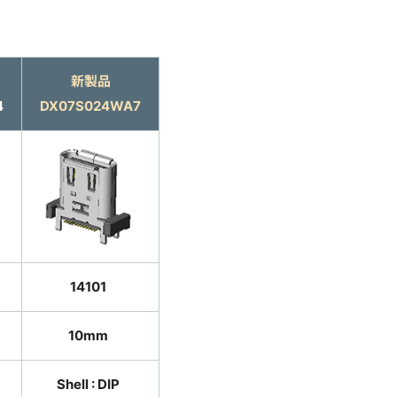
新製品
4
DX07S024WA7
14101
10mm
Shell : DIP