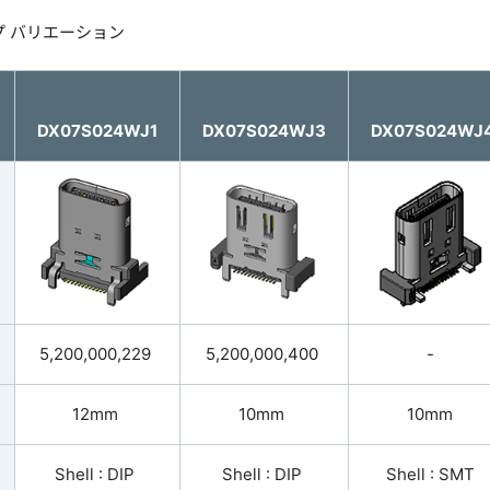
プ バリエーション
DX07S024WJ1
DX07S024WJ3
DX07S024WJ
5,200,000,229
5,200,000,400
-
12mm
10mm
10mm
Shell : DIP
Shell : DIP
Shell : SMT