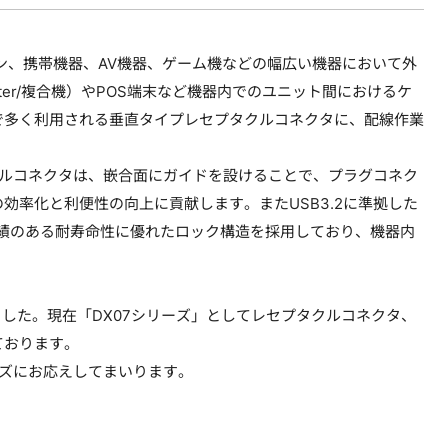
フォン、携帯機器、AV機器、ゲーム機などの幅広い機器において外
rinter/複合機）やPOS端末など機器内でのユニット間におけるケ
で多く利用される垂直タイプレセプタクルコネクタに、配線作業
クルコネクタは、嵌合面にガイドを設けることで、プラグコネク
率化と利便性の向上に貢献します。またUSB3.2に準拠した
、従来品で実績のある耐寿命性に優れたロック構造を採用しており、機器内
きました。現在「DX07シリーズ」としてレセプタクルコネクタ、
ております。
ーズにお応えしてまいります。
。