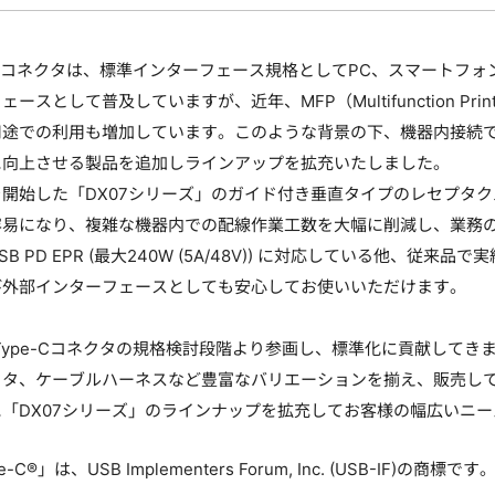
pe-Cコネクタは、標準インターフェース規格としてPC、スマート
ースとして普及していますが、近年、MFP（Multifunction P
用途での利用も増加しています。このような背景の下、機器内接続
に向上させる製品を追加しラインアップを拡充いたしました。
を開始した「DX07シリーズ」のガイド付き垂直タイプのレセプタ
易になり、複雑な機器内での配線作業工数を大幅に削減し、業務の効
B PD EPR (最大240W (5A/48V)) に対応している他
び外部インターフェースとしても安心してお使いいただけます。
 Type-Cコネクタの規格検討段階より参画し、標準化に貢献して
クタ、ケーブルハーネスなど豊富なバリエーションを揃え、販売し
「DX07シリーズ」のラインナップを拡充してお客様の幅広いニ
e-C®」は、USB Implementers Forum, Inc. (USB-IF)の商標です