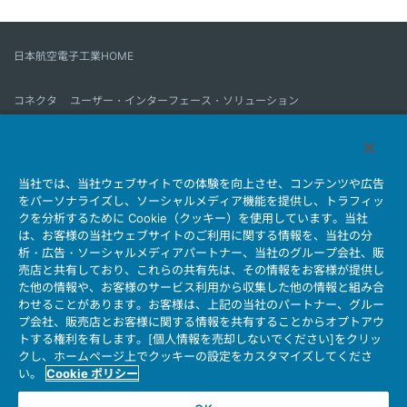
日本航空電子工業HOME
コネクタ
ユーザー・インターフェース・ソリューション
モーションセンス＆コントロール
アンテナ
コネクタとは
当社では、当社ウェブサイトでの体験を向上させ、コンテンツや広告
会社情報
サステナビリティ
IR情報
採用情報
会社情報新着一覧
をパーソナライズし、ソーシャルメディア機能を提供し、トラフィッ
製品情報新着一覧
サイトマップ
お問い合わせ
クを分析するために Cookie（クッキー）を使用しています。当社
は、お客様の当社ウェブサイトのご利用に関する情報を、当社の分
析・広告・ソーシャルメディアパートナー、当社のグループ会社、販
売店と共有しており、これらの共有先は、その情報をお客様が提供し
個人情報保護ポリシー
JAE Cookie Policy
た他の情報や、お客様のサービス利用から収集した他の情報と組み合
ウェブアクセシビリティ方針
マイナンバー情報保護ポリシー
わせることがあります。お客様は、上記の当社のパートナー、グルー
プ会社、販売店とお客様に関する情報を共有することからオプトアウ
当社ウェブサイトのご利用について
トする権利を有します。[個人情報を売却しないでください]をクリッ
ソーシャルメディア公式アカウント運用ポリシー
クし、ホームページ上でクッキーの設定をカスタマイズしてくださ
い。
Cookie ポリシー