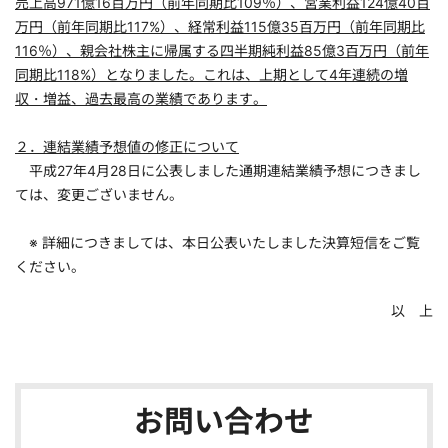
売上高971億16百万円（前年同期比109％）、営業利益124億40百
万円（前年同期比117%）、経常利益115億35百万円（前年同期比
116％）、親会社株主に帰属する四半期純利益85億3百万円（前年
同期比118%）となりました。これは、上期として4年連続の増
収・増益、過去最高の業績であります。
２．連結業績予想値の修正について
平成27年4月28日に公表しました通期連結業績予想につきまし
ては、変更ございません。
※ 詳細につきましては、本日公表いたしました決算短信をご覧
ください。
以 上
お問い合わせ