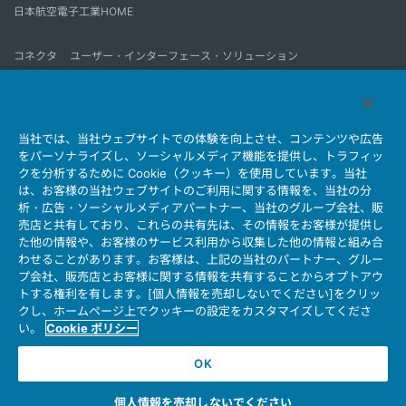
日本航空電子工業HOME
コネクタ
ユーザー・インターフェース・ソリューション
モーションセンス＆コントロール
アンテナ
コネクタとは
当社では、当社ウェブサイトでの体験を向上させ、コンテンツや広告
会社情報
サステナビリティ
IR情報
採用情報
会社情報新着一覧
をパーソナライズし、ソーシャルメディア機能を提供し、トラフィッ
製品情報新着一覧
サイトマップ
お問い合わせ
クを分析するために Cookie（クッキー）を使用しています。当社
は、お客様の当社ウェブサイトのご利用に関する情報を、当社の分
析・広告・ソーシャルメディアパートナー、当社のグループ会社、販
売店と共有しており、これらの共有先は、その情報をお客様が提供し
個人情報保護ポリシー
JAE Cookie Policy
た他の情報や、お客様のサービス利用から収集した他の情報と組み合
ウェブアクセシビリティ方針
マイナンバー情報保護ポリシー
わせることがあります。お客様は、上記の当社のパートナー、グルー
プ会社、販売店とお客様に関する情報を共有することからオプトアウ
当社ウェブサイトのご利用について
トする権利を有します。[個人情報を売却しないでください]をクリッ
ソーシャルメディア公式アカウント運用ポリシー
クし、ホームページ上でクッキーの設定をカスタマイズしてくださ
い。
Cookie ポリシー
OK
Copyright © Japan Aviation Electronics Industry, Ltd. All rights reserved.
個人情報を売却しないでください